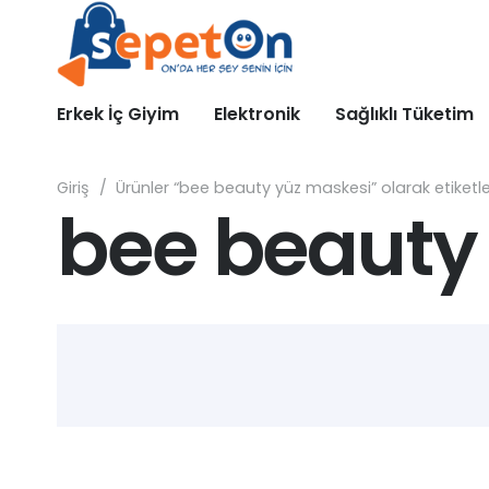
Erkek İç Giyim
Elektronik
Sağlıklı Tüketim
Giriş
/
Ürünler “bee beauty yüz maskesi” olarak etiketl
bee beauty